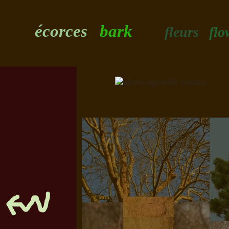
écorces
bark
fleurs
flo