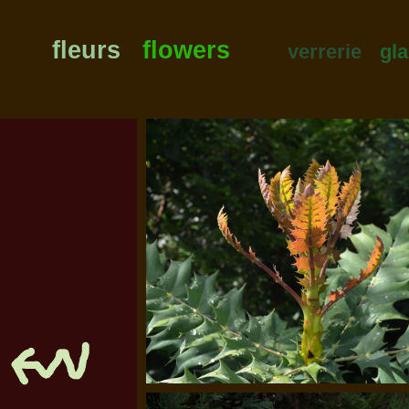
fleurs
flowers
verrerie
gl