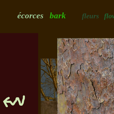
écorces
bark
fleurs
flo