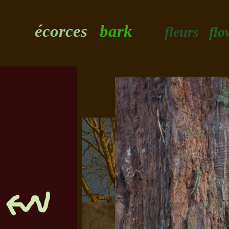
écorces
bark
fleurs
flo