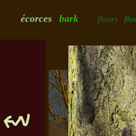
écorces
bark
fleurs
flo