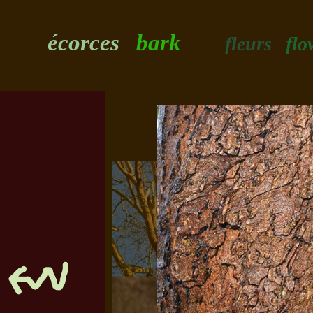
écorces
bark
fleurs
flo